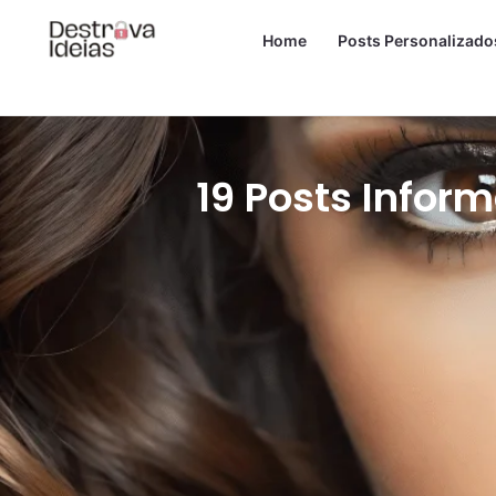
o
Ir
conteúdo
Home
Posts Personalizado
para
o
conteúdo
19 Posts Inform