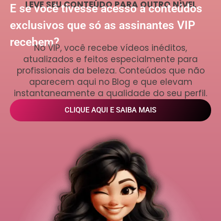
LEVE SEU CONTEÚDO PARA OUTRO NÍVEL
E se você tivesse acesso a conteúdos
exclusivos que só as assinantes VIP
recebem?
No VIP, você recebe vídeos inéditos,
atualizados e feitos especialmente para
profissionais da beleza. Conteúdos que não
aparecem aqui no Blog e que elevam
instantaneamente a qualidade do seu perfil.
CLIQUE AQUI E SAIBA MAIS