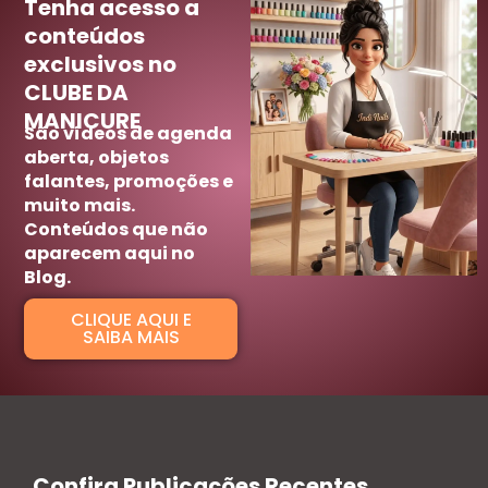
Tenha acesso a
conteúdos
exclusivos no
CLUBE DA
MANICURE
São vídeos de agenda
aberta, objetos
falantes, promoções e
muito mais.
Conteúdos que não
aparecem aqui no
Blog.
CLIQUE AQUI E
SAIBA MAIS
Confira Publicações Recentes